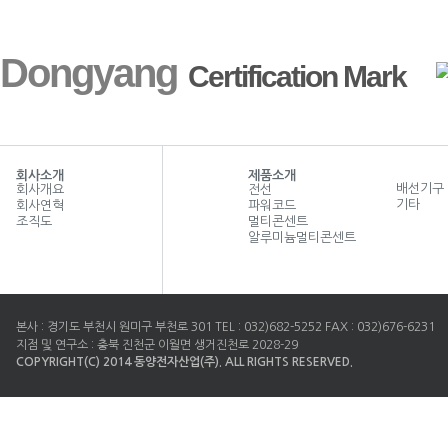
Dongyang
Certification Mark
회사소개
제품소개
배선기구
회사개요
전선
기타
회사연혁
파워코드
조직도
멀티콘센트
알루미늄멀티콘센트
본사 : 경기도 부천시 원미구 부천로 301 TEL : 032)682-5252 FAX : 032)676-6231
지점 및 연구소 : 충북 진천군 이월면 생거진천로 2028-29
COPYRIGHT(C) 2014 동양전자산업(주). ALL RIGHTS RESERVED.