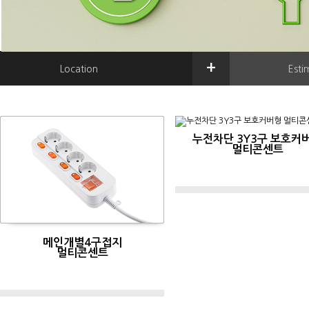
+
Location
Esti
누전차단 3Y3구 보호커
멀티콘센트
메인개별4구접지
멀티콘센트