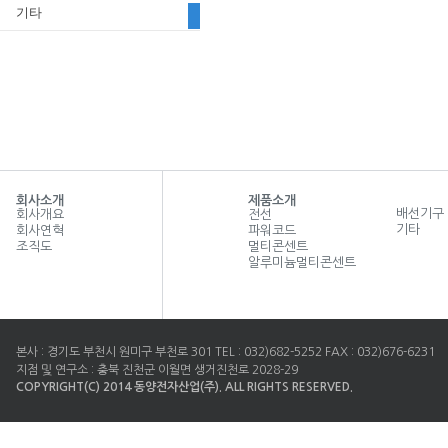
기타
회사소개
제품소개
배선기구
회사개요
전선
기타
회사연혁
파워코드
조직도
멀티콘센트
알루미늄멀티콘센트
본사 : 경기도 부천시 원미구 부천로 301 TEL : 032)682-5252 FAX : 032)676-6231
지점 및 연구소 : 충북 진천군 이월면 생거진천로 2028-29
COPYRIGHT(C) 2014 동양전자산업(주). ALL RIGHTS RESERVED.