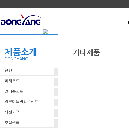
제품소개
기타제품
DONGYANG
전선
접지콘센트 안전커버 DY-KSC
파워코드
멀티콘센트
알루미늄멀티콘센트
배선기구
햇살램프