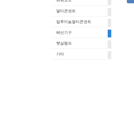
파워코드
멀티콘센트
알루미늄멀티콘센트
배선기구
햇살램프
기타
8P