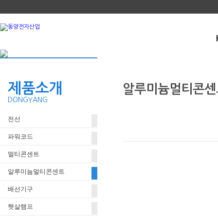
제품소개
알루미늄멀티콘센
DONGYANG
전선
250V홀 + 16A양극차단스위치 + 15A단
파워코드
멀티콘센트
알루미늄멀티콘센트
배선기구
햇살램프