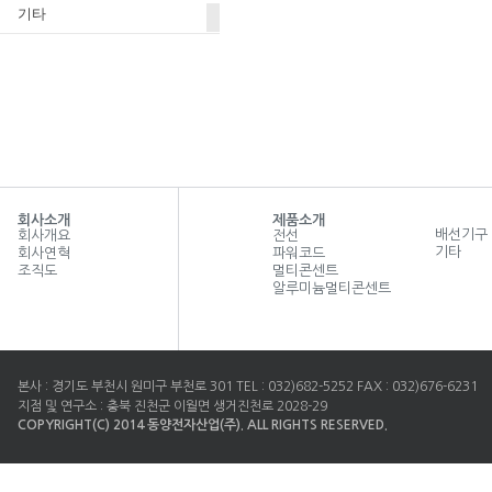
기타
회사소개
제품소개
배선기구
회사개요
전선
기타
회사연혁
파워코드
조직도
멀티콘센트
알루미늄멀티콘센트
본사 : 경기도 부천시 원미구 부천로 301 TEL : 032)682-5252 FAX : 032)676-6231
지점 및 연구소 : 충북 진천군 이월면 생거진천로 2028-29
COPYRIGHT(C) 2014 동양전자산업(주). ALL RIGHTS RESERVED.